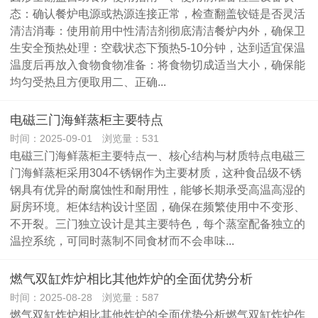
态‌：确认餐炉电源或热源连接正常，检查翻盖铰链是否灵活‌
清洁消毒‌：使用前用中性清洁剂彻底清洁餐炉内外，确保卫
生安全‌预热处理‌：空载状态下预热5-10分钟，达到适宜保温
温度后再放入食物‌食物准备‌：将食物切成适当大小，确保能
均匀受热且方便取用二、正确...
电磁三门海鲜蒸柜主要特点
时间：2025-09-01 浏览量：531
电磁三门海鲜蒸柜主要特点一、核心结构与材质特点电磁三
门海鲜蒸柜采用‌304不锈钢‌作为主要材质，这种食品级不锈
钢具有优异的耐腐蚀性和耐用性，能够长期承受高温高湿的
厨房环境。柜体结构设计坚固，确保在频繁使用中不变形、
不开裂。三门独立设计是其主要特色，每个蒸室配备独立的
温控系统，可同时蒸制不同食材而不会串味...
燃气双缸炸炉相比其他炸炉的全面优势分析
时间：2025-08-28 浏览量：587
燃气双缸炸炉相比其他炸炉的全面优势分析燃气双缸炸炉作