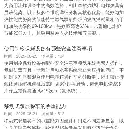
为商用油炸设备中的高效选择，相比单缸炸炉和电炸炉具有
显著优势。以下从多个维度详细分析其核心优势：能效与加
热性能优势‌高效节能特性‌燃气双缸炸炉的燃气消耗量相当于
电加热功率的69-168kw，热效率高达63%，比普通电炸炉
节能20%以上。其采用脉冲点火技术和五层混...
使用制冷保鲜设备有哪些安全注意事项
时间：2025-08-25 浏览量：484
使用制冷保鲜设备有哪些安全注意事项氨系统需双人操作，
佩戴防毒面具，泄漏时启动水幕系统禁止带压拆卸阀门，不
同制冷剂严禁混合使用电控箱操作前必须断电，湿手禁止接
触线路压缩机停机后需间隔3分钟再启动，避免电机烧毁冷
库作业需保持通风≥15次/h（氨系统）。...
移动式双层餐车的承重能力
时间：2025-08-21 浏览量：512
移动式双层餐车的承重能力因设计和用途不同差异显著，以
下是关键参数解析：轻便型露营餐车‌采用航空级铝合金骨