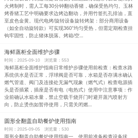
火烤制时，需人工每30分钟翻动香猪，确保受热均匀。玉林
烤香猪工艺中明确要求边烤边翻动，并用竹签扎孔排油，直
至皮色金黄‌。现代电烤/旋转设备‌旋转烤架‌：部分商用设备
（如全自动旋转款）可实现360°均匀受热，但需定期检查挂
钩牢固性，防止猪体脱落‌。烤箱/空...
海鲜蒸柜全面维护步骤
时间：2025-09-10 浏览量：553
海鲜蒸柜全面维护指南日常维护步骤‌使用前检查‌：检查水路
系统供水是否正常，浮球阀是否可靠，水箱是否存满水确认
燃气管道、阀门及连接处无漏气现象（燃气式）检查电源插
头是否插紧，插座是否有电（电热式）‌使用中注意事项‌：作
业前确认水箱水量，禁止空载干烧开门时避开蒸汽喷射方
向，防止烫伤如暂停使用，只需关闭燃...
圆形全翻盖自助餐炉使用指南
时间：2025-09-05 浏览量：530
圆形全翻盖自助餐炉使用指南一、使用前准备‌检查设备状