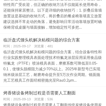
特性而广受欢迎，但正确的收纳方法不仅能延长使用寿命，
还能保持家居整洁。以下是详细的收纳技巧：1. 折叠后靠墙
放置这是基础的收纳方式，将折叠后的餐桌椅靠墙直立放置
建议选择不常走动的角落，避免影响日常活动靠墙放置时确
保椅背或桌腿与墙面接触，增加稳定性可多把...
临沂盘式馒头机解决粘模问题的综合方案
时间：2025-09-17 浏览量：481
临沂盘式馒头机解决粘模问题的综合方案，结合设备特性和
行业实践整理模具表面处理技术‌特氟龙涂层应用‌采用食品级
特氟龙（PTFE）喷涂模具表面，摩擦系数可降低至0.05-
0.1，使馒头脱模阻力减少70%以上。2025年新型号已实现
纳米级涂层工艺，耐磨寿命提升至5万次作业周期。‌镜面抛
光工艺‌模具工作面经精密抛光至Ra≤0.2μm...
烤香猪设备烤制过程是否需要人工翻面
时间：2025-09-13 浏览量：536
烤香猪设备烤制过程是否需要人工翻面传统炭烤设备‌使用炭