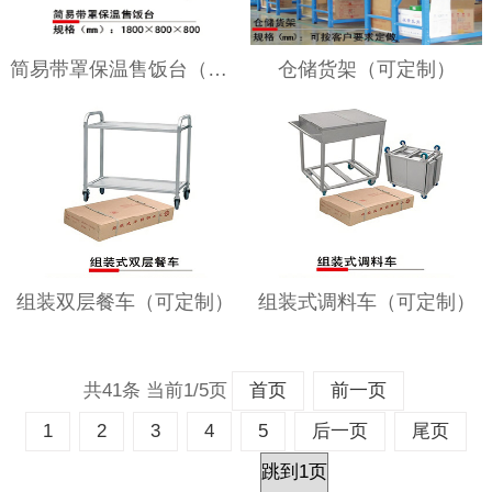
简易带罩保温售饭台（可定制）
仓储货架（可定制）
组装双层餐车（可定制）
组装式调料车（可定制）
共41条 当前1/5页
首页
前一页
1
2
3
4
5
后一页
尾页