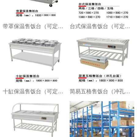
带罩保温售饭台（可定制）
台式保温售饭台（可定制）
十缸保温售饭台（可定制）
简易五格售饭台（冲孔台面）可定制