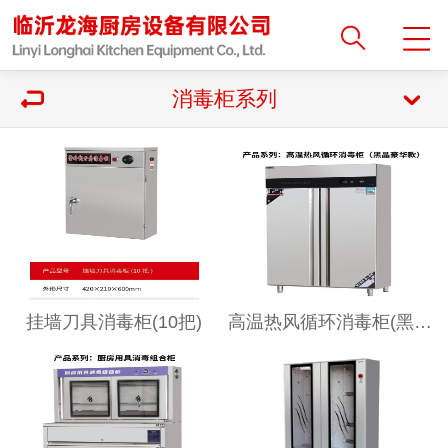
消毒柜系列
挂墙刀具消毒柜(10把)
高温热风循环消毒柜(黑晶豪华款)